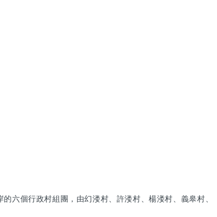
岸的六個行政村組團，由幻溇村、許溇村、楊溇村、義皋村、