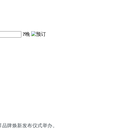
?
晚
节品牌焕新发布仪式举办。