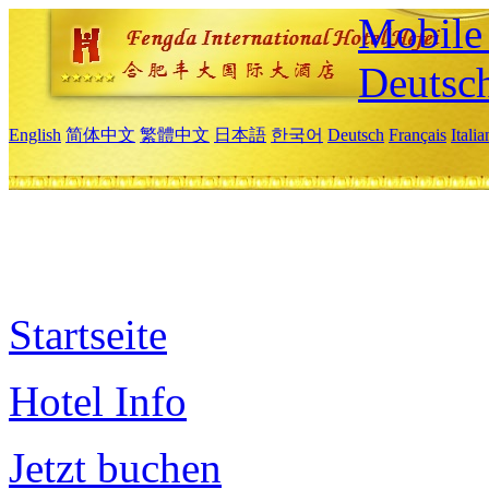
Mobile 
Deutsc
English
简体中文
繁體中文
日本語
한국어
Deutsch
Français
Itali
Startseite
Hotel Info
Jetzt buchen