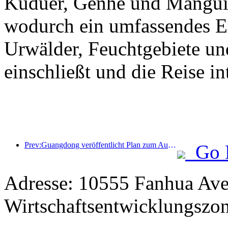
Kuduer, Genhe und Mangui 
wodurch ein umfassendes Erl
Urwälder, Feuchtgebiete un
einschließt und die Reise int
Prev:Guangdong veröffentlicht Plan zum Ausbau der Kapazitäten im Dienstleistungssektor, um die Greater Bay Area zu einem erstklassigen Touristenziel zu entwickeln
Go 
Adresse: 10555 Fanhua Ave
Wirtschaftsentwicklungszo