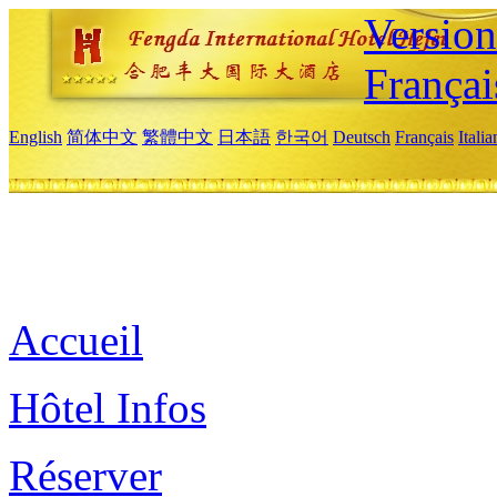
Versio
Françai
English
简体中文
繁體中文
日本語
한국어
Deutsch
Français
Itali
Accueil
Hôtel Infos
Réserver