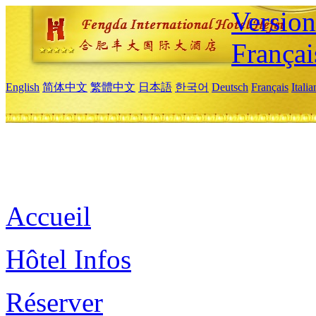
Versio
Françai
English
简体中文
繁體中文
日本語
한국어
Deutsch
Français
Itali
Accueil
Hôtel Infos
Réserver