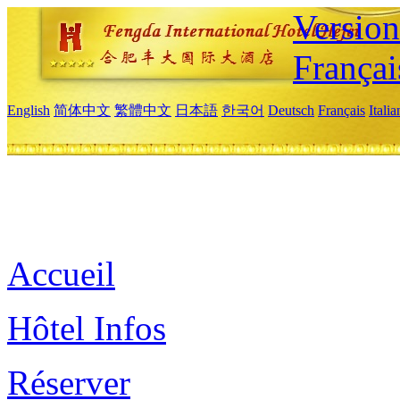
Versio
Françai
English
简体中文
繁體中文
日本語
한국어
Deutsch
Français
Itali
Accueil
Hôtel Infos
Réserver