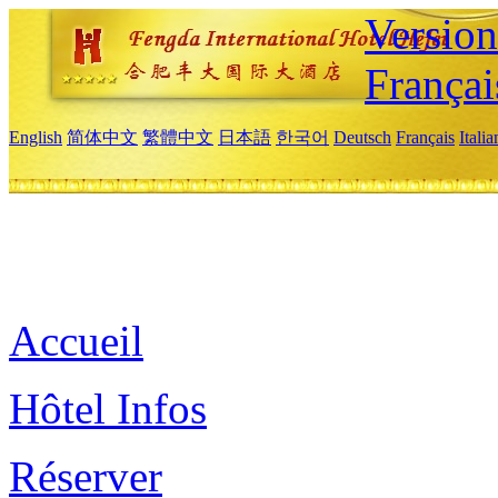
Versio
Françai
English
简体中文
繁體中文
日本語
한국어
Deutsch
Français
Itali
Accueil
Hôtel Infos
Réserver