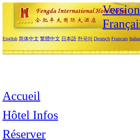
Versio
Françai
English
简体中文
繁體中文
日本語
한국어
Deutsch
Français
Itali
Accueil
Hôtel Infos
Réserver