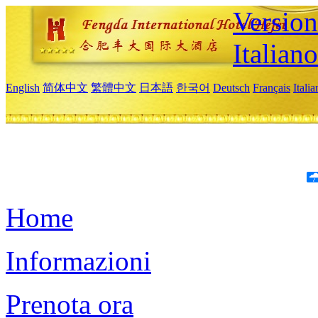
Version
Italiano
English
简体中文
繁體中文
日本語
한국어
Deutsch
Français
Itali
Home
Informazioni
Prenota ora