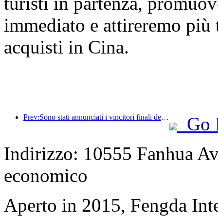
turisti in partenza, promuo
immediato e attireremo più tu
acquisti in Cina.
Prev:Sono stati annunciati i vincitori finali dei sei premi principali, a cui hanno partecipato oltre cento hotel e aziende che hanno ricevuto riconoscimenti annuali!
Go 
Indirizzo: 10555 Fanhua Av
economico
Aperto in 2015, Fengda Inte