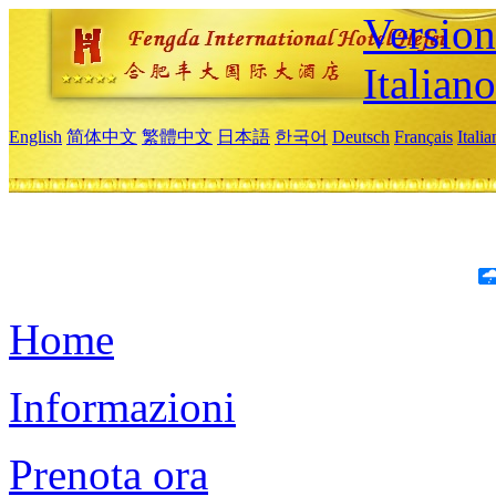
Version
Italiano
English
简体中文
繁體中文
日本語
한국어
Deutsch
Français
Itali
Home
Informazioni
Prenota ora