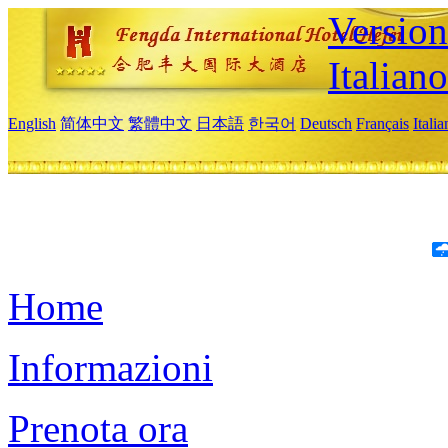
Version
Italiano
English
简体中文
繁體中文
日本語
한국어
Deutsch
Français
Itali
Home
Informazioni
Prenota ora