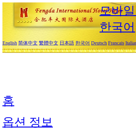
모바일
한국어
English
简体中文
繁體中文
日本語
한국어
Deutsch
Français
Itali
홈
옵션 정보