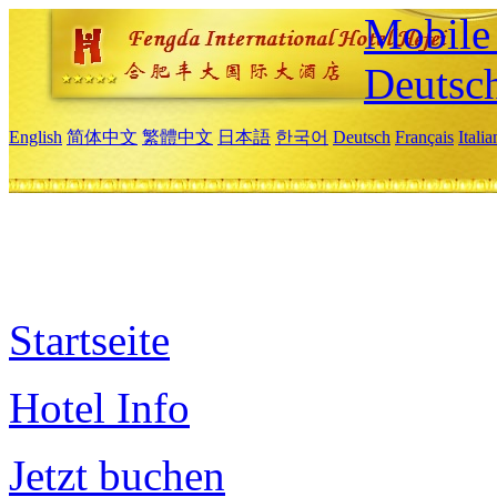
Mobile 
Deutsc
English
简体中文
繁體中文
日本語
한국어
Deutsch
Français
Itali
Startseite
Hotel Info
Jetzt buchen