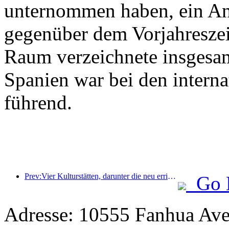
unternommen haben, ein An
gegenüber dem Vorjahreszeit
Raum verzeichnete insgesa
Spanien war bei den intern
führend.
Prev:Vier Kulturstätten, darunter die neu errichtete „Jinling Poetry Hall“ im malerischen Gebiet des Xuanwu-Sees in Nanjing, wurden offiziell eröffnet.
Go 
Adresse: 10555 Fanhua Ave