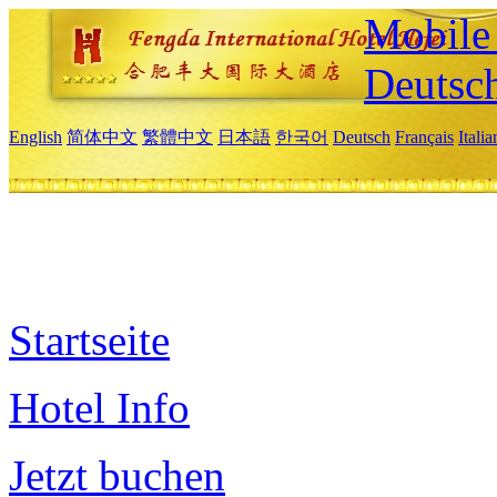
Mobile 
Deutsc
English
简体中文
繁體中文
日本語
한국어
Deutsch
Français
Itali
Startseite
Hotel Info
Jetzt buchen