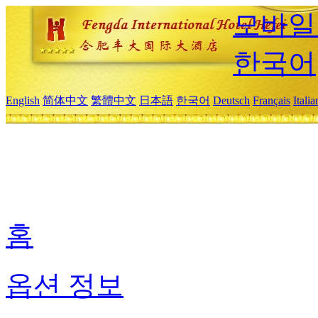
모바일
한국어
English
简体中文
繁體中文
日本語
한국어
Deutsch
Français
Itali
홈
옵션 정보