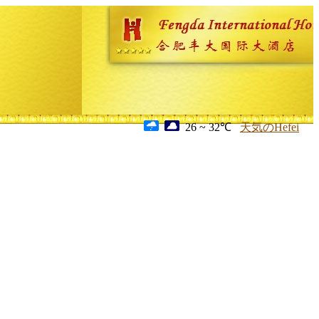
26 ~ 32℃
天気のHefei