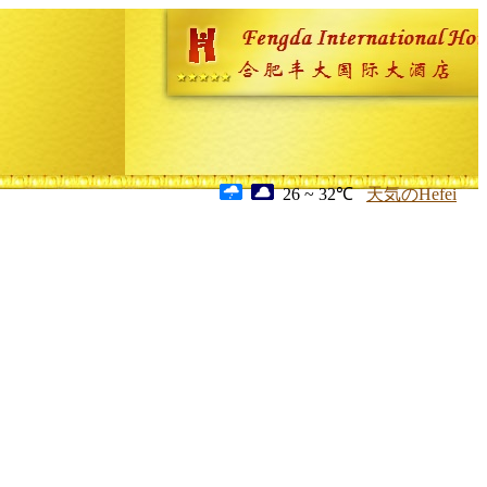
26 ~ 32℃
天気のHefei