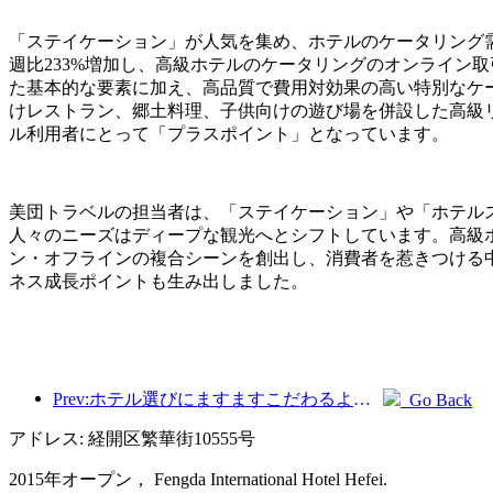
「ステイケーション」が人気を集め、ホテルのケータリング需
週比233%増加し、高級ホテルのケータリングのオンライン
た基本的な要素に加え、高品質で費用対効果の高い特別なケ
けレストラン、郷土料理、子供向けの遊び場を併設した高級
ル利用者にとって「プラスポイント」となっています。
美団トラベルの担当者は、「ステイケーション」や「ホテル
人々のニーズはディープな観光へとシフトしています。高級
ン・オフラインの複合シーンを創出し、消費者を惹きつける
ネス成長ポイントも生み出しました。
Prev:ホテル選びにますますこだわるようになりましたか?中級・高級ブランドはどれも細部にこだわっている
Go Back
アドレス: 経開区繁華街10555号
2015年オープン， Fengda International Hotel Hefei.